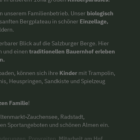
in unserem Familienbetrieb. Unser
biologisch
 sanften Bergplateau in schöner
Einzellage,
dern.
rbarer Blick auf die Salzburger Berge. Hier
n und einen
traditionellen Bauernhof erleben
n.
baden, können sich ihre
Kinder
mit Trampolin,
nis, Heuspringen, Sandkiste und Spielzeug
zen Familie
!
Altenmarkt-Zauchensee, Radstadt,
ollen Sportangeboten und schönen Almen ein.
nderungen, Ponyreiten,
Mitarbeit am Hof
,