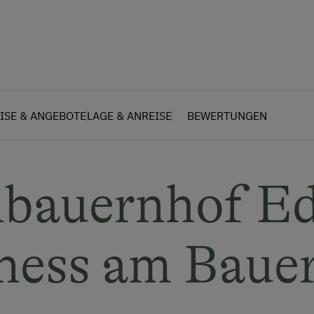
ISE & ANGEBOTE
LAGE & ANREISE
BEWERTUNGEN
nbauernhof Ed
ness am Baue