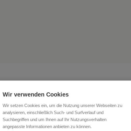
Wir verwenden Cookies
Wir setzen Cookies ein, um die Nutzung unserer Webseiten zu
und deiner Familie eine unv
analysieren, einschließlich Such- und Surfverlauf und
Suchbegriffen und um Ihnen auf Ihr Nutzungsverhalten
ubszeit zu bescheren - das 
angepasste Informationen anbieten zu können.