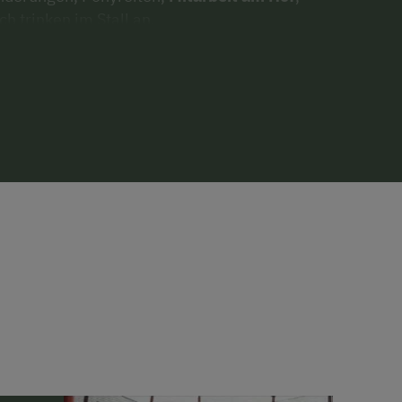
h trinken im Stall an.
g, mit offenem Feuer, Lagerfeuer und Griller
verleih.
die Familientherme mit Sohlebad,
t Abwechslung für Jung und Alt (bei uns bis
.ederbauer.at/)