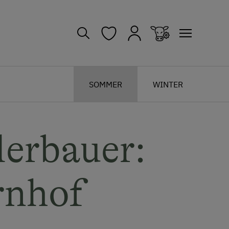
SOMMER
WINTER
erbauer:
rnhof