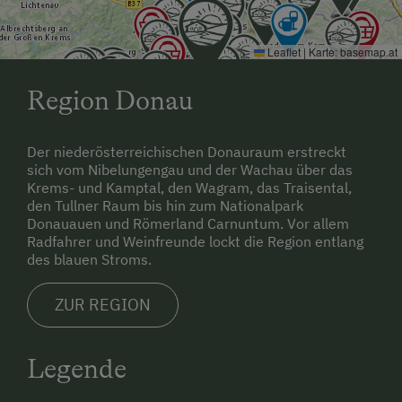
Rohrendorf bei Krems, ca. 0,8 km entfernt)
Vom Bahnhof zu uns: zu Fuß
Leaflet
|
Karte:
basemap.at
Normalerweise fahren Züge 1x pro Stunde an
Region Donau
Wochentagen und 1x pro Stunde am
Wochenende und an Feiertagen
Der niederösterreichischen Donauraum erstreckt
Die nächste Verpflegungsmöglichkeit
sich vom Nibelungengau und der Wachau über das
(Gasthaus, Supermarkt, Hofladen) ist 0,5 km
Krems- und Kamptal, den Wagram, das Traisental,
den Tullner Raum bis hin zum Nationalpark
entfernt
Donauauen und Römerland Carnuntum. Vor allem
Radfahrer und Weinfreunde lockt die Region entlang
Schnellste Anbindung zu Donauradweg ca.
des blauen Stroms.
2,5km
Kamp-Thaya-Marchradweg Richtung Krems
ZUR REGION
oder Langenlois 1,6km von Unterkunft
Altstadt von Krems über Kamp-Thaya-
Legende
Marchradweg in 7km