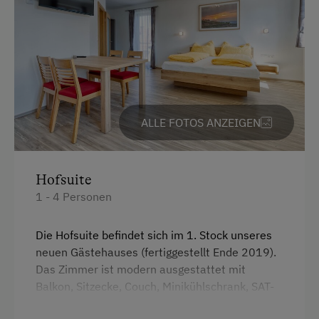
Radwege
Zusätzliche Ausstattungsmerkmale
Weinkeller
Badminton, Outdoorspiele
ALLE FOTOS ANZEIGEN
Feuerschale
Aktivurlaub
Hofsuite
Mithilfe am Hof
1 - 4 Personen
Kulinarik / Genuss
Die Hofsuite befindet sich im 1. Stock unseres
Kulinarik zum Miterleben / In der Hofküche
neuen Gästehauses (fertiggestellt Ende 2019).
Ab Hofverkauf
Das Zimmer ist modern ausgestattet mit
Balkon, Sitzecke, Couch, Minikühlschrank, SAT-
Urlaub für Familien
TV, WLAN. Das großzügige Bad mit Walk-in