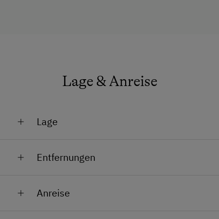
Lage & Anreise
Lage
Bahnhofsnähe
Entfernungen
Bahnhof in 0.8 km
Anreise
Bushaltestelle in 0.3 km
Zur leichteren Orientierung finden Sie hier unsere
Ortszentrum in 0.5 km