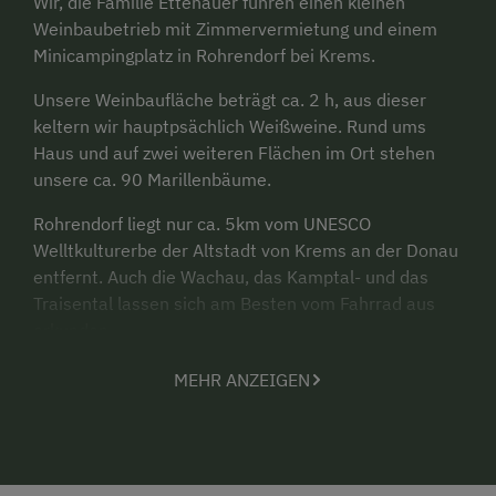
Wir, die Familie Ettenauer führen einen kleinen
Weinbaubetrieb mit Zimmervermietung und einem
Minicampingplatz in Rohrendorf bei Krems.
Unsere Weinbaufläche beträgt ca. 2 h, aus dieser
keltern wir hauptpsächlich Weißweine. Rund ums
Haus und auf zwei weiteren Flächen im Ort stehen
unsere ca. 90 Marillenbäume.
Rohrendorf liegt nur ca. 5km vom UNESCO
Welltkulturerbe der Altstadt von Krems an der Donau
entfernt. Auch die Wachau, das Kamptal- und das
Traisental lassen sich am Besten vom Fahrrad aus
erkunden.
In Rohrendorf selbst lädt die längste Kellergasse
MEHR ANZEIGEN
Österreichs und die Rieden auf unserem Weinberg zu
Wander- und Genusstouren ein. Gemütliche Heurigen
sind meist in Fuß- oder Radnähe geöffnet. Wir selbst
sind kein Buschenschankbetrieb, veranstalten aber