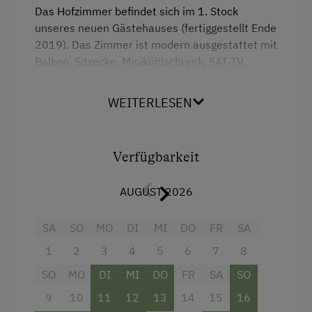
Das Hofzimmer befindet sich im 1. Stock
Schnapsbrennerei
unseres neuen Gästehauses (fertiggestellt Ende
Schnapsverkostung
2019). Das Zimmer ist modern ausgestattet mit
Balkon, Sitzecke, Minikühlschrank, SAT-TV,
Spielgefährten
WLAN, Dusche und Fön.
Weinverkostung
WEITERLESEN
In unserem Garten stehen allen unseren
Gästen mehrere Sitzgelegenheiten sowie ein
Kinder-Ausstattung
uriger Aufenthaltsraum mit 24h SB-Weinbar zur
Kinder sind willkommen
Verfügung. Der anschließende Wein- und
Verfügbarkeit
Obstgarten lädt zu einem kleinen Spaziergang
Kinderspielplatz
ein.
AUGUST 2026
Spielzeug
SA
SO
MO
DI
MI
DO
FR
SA
Ausstattung
Verpflegung
1
2
3
4
5
6
7
8
Balkon/Terrasse
Frühstück vom Buffett
SO
MO
DI
MI
DO
FR
SA
SO
Getränkeerwerb im Haus
9
10
11
12
13
14
15
16
Vinothek