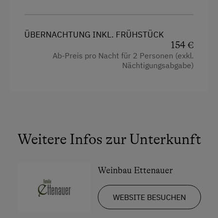
Handtücher
Toilette
ÜBERNACHTUNG INKL. FRÜHSTÜCK
154 €
Wlan
Ab-Preis pro Nacht für 2 Personen (exkl.
Nächtigungsabgabe)
Kühlschrank
Neubau
Doppelbett (Kingsize)
Ausziehcouch
Weitere Infos zur Unterkunft
Weinbau Ettenauer
WEBSITE BESUCHEN