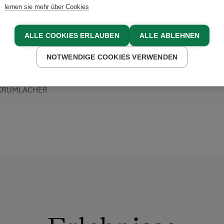
lernen sie mehr über Cookies
en. Unsere Gäste sind bei 
olt, entspannt und kommen 
ALLE COOKIES ERLAUBEN
ALLE ABLEHNEN
er!
NOTWENDIGE COOKIES VERWENDEN
 KRUMLACHER