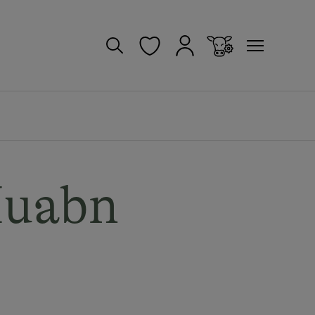
Huabn