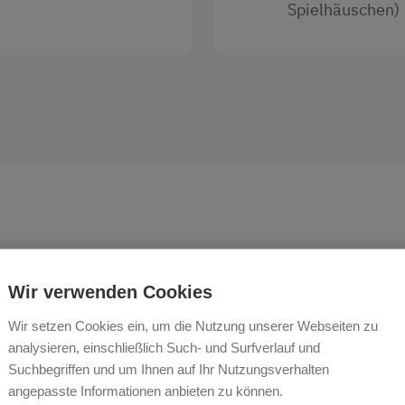
Spielhäuschen)
Wir verwenden Cookies
"Graier Huabn" schafft es g
Wir setzen Cookies ein, um die Nutzung unserer Webseiten zu
analysieren, einschließlich Such- und Surfverlauf und
unseren Gästen und auch bei
Suchbegriffen und um Ihnen auf Ihr Nutzungsverhalten
Alltagsstress, Druck und H
angepasste Informationen anbieten zu können.