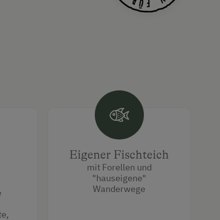
Eigener Fischteich
mit Forellen und
"hauseigene"
Wanderwege
e
te,