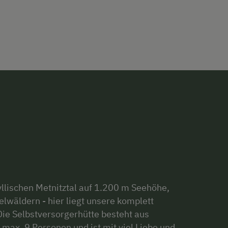
llischen Metnitztal auf 1.200 m Seehöhe,
äldern - hier liegt unsere komplett
Die Selbstversorgerhütte besteht aus
max. 9 Personen und ist mit viel Liebe und