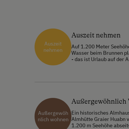
Auszeit nehmen
Auszeit
Auf 1.200 Meter Seehöhe
nehmen
Wasser beim Brunnen plä
- das ist Urlaub auf der
Außergewöhnlich
Ein historisches Almhau
Außergewöh
Almhütte Graier Huabn v
nlich wohnen
1.200 m Seehöhe abseits