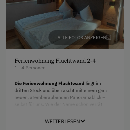
Kühlschrank
Wlan
Küchenausstattung
Aussicht auf eine Berglandschaft
ALLE FOTOS ANZEIGEN
Doppelbett
Ferienwohnung Fluchtwand 2-4
1 - 4 Personen
Die Ferienwohnung Fluchtwand
liegt im
dritten Stock und überrascht mit einem ganz
neuen, atemberaubenden Panoramablick –
selbst für uns. Wie der Name schon verrät,
öffnet sich der Blick direkt zur imposanten
Fluchtwand.
WEITERLESEN
Ein modernes Schlafzimmer und ein großzügiges