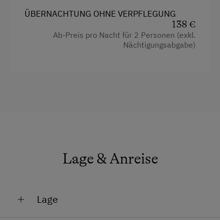
Haarföhn
ÜBERNACHTUNG OHNE VERPFLEGUNG
Heizung
138 €
Ab-Preis pro Nacht für 2 Personen (exkl.
Safe
Nächtigungsabgabe)
Toilette
Backofen
Handtücher
Kaffeemaschine
Toaster
Wasserkocher
Lage & Anreise
Küche
Kühlschrank
Lage
Wlan