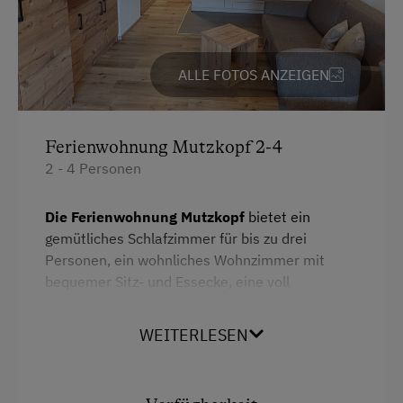
Tennisplatz
Küche
Tischtennis
Küchenausstattung
Wandern
ALLE FOTOS ANZEIGEN
Kühlschrank
Wintersport
Tisch mit Lampe
Ferienwohnung Mutzkopf 2-4
Wlan
2 - 4 Personen
Haupthaus
Ausziehcouch
Die Ferienwohnung Mutzkopf
bietet ein
gemütliches Schlafzimmer für bis zu drei
Doppelbett (Kingsize)
Personen, ein wohnliches Wohnzimmer mit
bequemer Sitz- und Essecke, eine voll
ausgestattete Küche sowie ein harmonisch
integriertes Badezimmer mit Dusche/WC. Zur
WEITERLESEN
Ausstattung gehören außerdem TV, WLAN und
ein Balkon – auf rund 45 m² ist für alles gesorgt,
was man zum Wohlfühlen braucht.