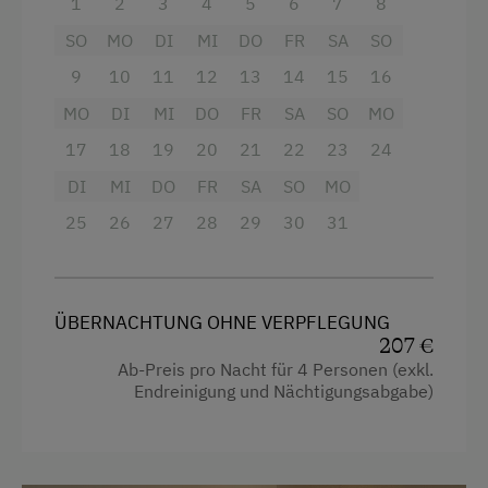
1
2
3
4
5
6
7
8
Verweilen und Genießen ein.
SO
MO
DI
MI
DO
FR
SA
SO
Nur eines ist gleich geblieben: der traumhafte
9
10
11
12
13
14
15
16
Ausblick in die herrliche Bergwelt des Engadin.
Auf dem Balkon können Sie den Tag entspannt
MO
DI
MI
DO
FR
SA
SO
MO
Revue passieren lassen und die frische
17
18
19
20
21
22
23
24
Alpenluft in vollen Zügen genießen.
DI
MI
DO
FR
SA
SO
MO
25
26
27
28
29
30
31
Ausstattung
Aussicht auf eine Berglandschaft
Balkon/Terrasse
ÜBERNACHTUNG OHNE VERPFLEGUNG
207 €
Dusche
Ab-Preis pro Nacht für 4 Personen (exkl.
Endreinigung und Nächtigungsabgabe)
Fernseher
Gitterbett
Haarföhn