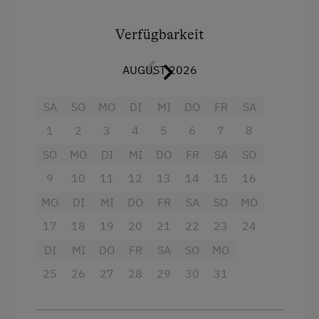
Badezimmer mit Doppelwaschbecken bieten
hohen Wohnkomfort. Der helle Wohn-
Verfügbarkeit
Essbereich mit Ausziehcouch und einer gut
ausgestatteten, modernen Küche lädt zum
AUGUST 2026
Entspannen, Kochen und Genießen ein.
SA
SO
MO
DI
MI
DO
FR
SA
Ein Sichtdachstuhl aus Fichtenholz verleiht der
Wohnung zusätzlich Wärme und alpinen Charme
1
2
3
4
5
6
7
8
– ein Ambiente zum Wohlfühlen.
SO
MO
DI
MI
DO
FR
SA
SO
9
10
11
12
13
14
15
16
Ausstattung
MO
DI
MI
DO
FR
SA
SO
MO
Aussicht auf eine Berglandschaft
17
18
19
20
21
22
23
24
Balkon/Terrasse
DI
MI
DO
FR
SA
SO
MO
25
Dusche
26
27
28
29
30
31
Fernseher