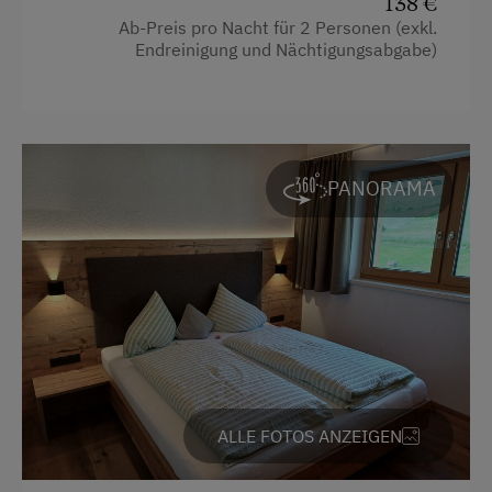
138 €
Ab-Preis pro Nacht für 2 Personen (exkl.
Handtücher
Endreinigung und Nächtigungsabgabe)
Reinigungsausstattung im Hotel
Reinigungsausstattung in der Wohnung
Safe
PANORAMA
Toaster
Wasserkocher
Familienzimmer
Kochnische
Küche
Kühlschrank
ALLE FOTOS ANZEIGEN
Wlan
Haupthaus