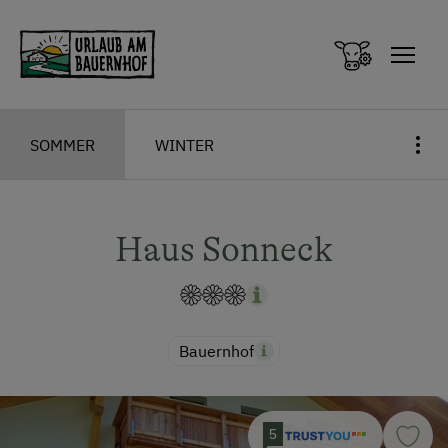
Zum Inhalt springen (Alt+0)
Zum Hauptmenü springen (Alt+1)
SOMMER
WINTER
Haus Sonneck
Bauernhof
5