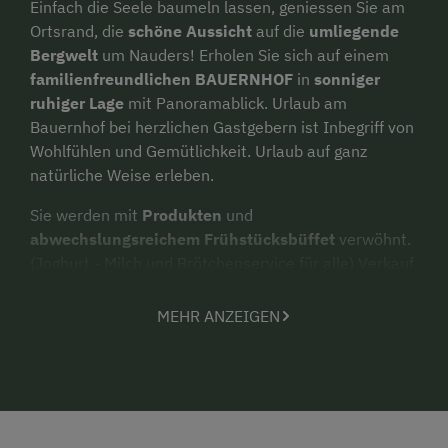
Einfach die Seele baumeln lassen, geniessen Sie am
Ortsrand, die
schöne Aussicht
auf die
umliegende
Bergwelt
um Nauders! Erholen Sie sich auf einem
familienfreundlichen BAUERNHOF
in
sonniger
ruhiger Lage
mit Panoramablick. Urlaub am
Bauernhof bei herzlichen Gastgebern ist Inbegriff von
Wohlfühlen und Gemütlichkeit. Urlaub auf ganz
natürliche Weise erleben.
Sie werden mit
Produkten
und
abwechslungsreichem Frühstücksbüffet
verwöhnt.
(Joghurt - Milch und Brötchenservice für alle) Verkauf
von
hofeig. Produkten, auch Naturprod
.:
Ringelblumen-, Arnikacreme u. Arnikatinktur.
MEHR ANZEIGEN
Kontakt mit Tieren
und die
Mitarbeit am Bauernhof
ist ein besonderes Erlebnis für Kinder. Ihr seid bei uns
herzlich willkommen! Kinder genießen
die Abenteuer
auf dem Bauernhof sehr und die
Katzen
freuen sich
auf
Streicheleinheiten
.