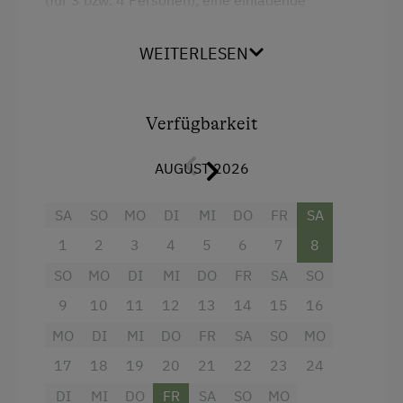
Bergtouren
Sitzecke, zwei Badezimmer mit Dusche/WC
sowie eine großzügige Wohnküche. Zur
Bergwanderführer
WEITERLESEN
Ausstattung gehören außerdem SAT-TV, WLAN,
Bogenschießen
ein Balkon mit Ausblick und ein Parkplatz direkt
am Haus – ideal für entspannte Urlaubstage in
Diskothek
Verfügbarkeit
den Bergen.
Eislaufen
AUGUST 2026
Eisstockschießen
Ausstattung
Fahrradverleih
SA
SO
MO
DI
MI
DO
FR
SA
Radio
Fitnesscenter
1
2
3
4
5
6
7
8
Aussicht auf eine Berglandschaft
SO
MO
DI
MI
DO
FR
SA
SO
Geführte Ausritte
Balkon/Terrasse
9
10
11
12
13
14
15
16
Geführte Bergtouren
Dusche
MO
DI
MI
DO
FR
SA
SO
MO
Geführte Wanderungen
Fernseher
17
18
19
20
21
22
23
24
Klettern
Getränkeerwerb im Haus
DI
MI
DO
FR
SA
SO
MO