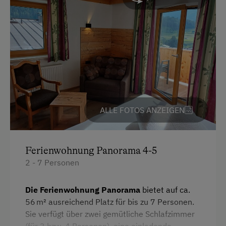
Aussicht auf eine Berglandschaft
Vollwert/Biokost
Balkon/Terrasse
Übernachtung mit Frühstück
Dusche
Service
Fernseher
Telefonservice
Haarföhn
Transfer Bahnhof
Handtücher
ALLE FOTOS ANZEIGEN
Safe
Internet
Toilette
WiFi
Ferienwohnung Panorama 4-5
Wlan
2 - 7 Personen
Freizeitaktivitäten am Betrieb und in der
Haupthaus
Umgebung
Doppelbett
Die Ferienwohnung Panorama
bietet auf ca.
Almausflüge
56 m² ausreichend Platz für bis zu 7 Personen.
Almwandern
Sie verfügt über zwei gemütliche Schlafzimmer
(für 3 bzw. 4 Personen), eine einladende