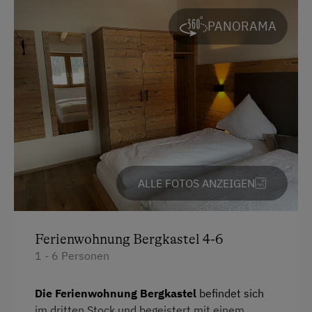
Handtücher
PANORAMA
Reinigungsausstattung in der Wohnung
Safe
Toaster
Toilette
Wasserkocher
Familienzimmer
ALLE FOTOS ANZEIGEN
Kochnische
Küche
Ferienwohnung Bergkastel 4-6
Kühlschrank
1 - 6 Personen
Wlan
Die Ferienwohnung Bergkastel
befindet sich
Haupthaus
im dritten Stock und begeistert mit einem