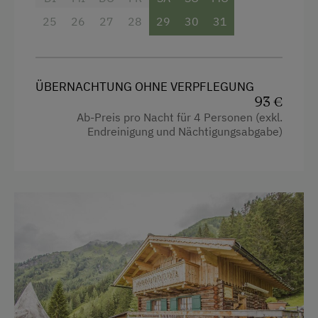
25
26
27
28
29
30
31
Holzterrasse
Kachelofen
Kaffeemaschine
ÜBERNACHTUNG OHNE VERPFLEGUNG
Mikrowelle
93 €
Ab-Preis pro Nacht für 4 Personen (exkl.
Geschirrspüler
Endreinigung und Nächtigungsabgabe)
Terrasse
Zentralheizung
Verpflegung
Ohne Verpflegung
Service
Transfer Bahnhof