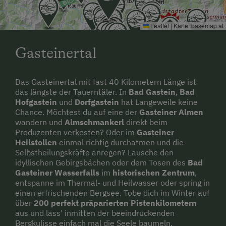
Familienfreundliche Unterkünfte
Von der Bushaltestelle zu uns: zu Fuß,
Normalerweise fahren Busse 1x pro Stunde an
Betriebe mit Kinderbetreuung
Leaflet
|
Karte:
basemap.at
Wochentagen und 1x pro Stunde am
Nachhaltiger Urlaub
Wochenende und an Feiertagen.
Gasteinertal
Urlaub ohne Auto
Anreise mit Zug möglich (nächster Bahnhof: Bad
Hofgastein, ca. 0,5 km entfernt)
Besondere Unterkünfte
Das Gasteinertal mit fast 40 Kilometern Länge ist
das längste der Tauerntäler. In
Bad Gastein
,
Bad
Vom Bahnhof zu uns: zu Fuß, Normalerweise
Historische Höfe
Hofgastein
und
Dorfgastein
hat Langeweile keine
Chance. Möchtest du auf eine der
fahren Züge 1x pro Stunde an Wochentagen und
Gasteiner Almen
Hund erlaubt
wandern und
Almschmankerl
direkt beim
2-5x pro Tag am Wochenende und an
Produzenten verkosten? Oder im
Gasteiner
Feiertagen.
Heilstollen
einmal richtig durchatmen und die
Selbstheilungskräfte anregen? Lausche den
In unserer Gemeinde gibt es folgendes
idyllischen Gebirgsbächen oder dem Tosen des
Bad
Mobilitätsangebot: Wanderbus oder
Gasteiner Wasserfalls
im
historischen Zentrum
,
entspanne im Thermal- und Heilwasser oder spring in
Wandertaxi, Fahrrad-Verleih
einen erfrischenden Bergsee. Tobe dich im Winter auf
über
200 perfekt präparierten Pistenkilometern
Wir bieten folgende Verpflegung am Betrieb:
aus und lass' inmitten der beeindruckenden
Produkte vom eigenen Hof oder Hofladen,
Bergkulisse einfach mal die Seele baumeln.