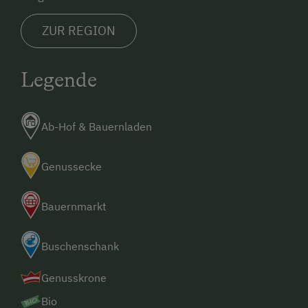
Einkaufsservice,
ZUR REGION
Wir liegen am Tauernradweg.
Legende
Ab-Hof & Bauernladen
Genussecke
Bauernmarkt
Buschenschank
Genusskrone
Bio