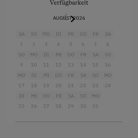
Verfügbarkeit
Eisstockschießen
kompletten Einrichtung
zeitgemäßen Komfort
– Fließwasser in der Hütte, Sat-TV, Strom sowie
Erlebniswanderung
AUGUST 2026
Toiletten.
Erlebniswanderweg
SA
SO
MO
DI
MI
DO
FR
SA
Fahrradverleih
Ausstattung
1
2
3
4
5
6
7
8
Fitnesscenter
Doppelbett (Kingsize)
SO
MO
DI
MI
DO
FR
SA
SO
Freibad
9
10
11
12
13
14
15
16
Geführte Ausritte
MO
DI
MI
DO
FR
SA
SO
MO
Geführte Bergtouren
17
18
19
20
21
22
23
24
DI
MI
DO
FR
SA
SO
MO
Geführte Wanderungen
25
26
27
28
29
30
31
Golf
Heimatabend
Hüttenabend