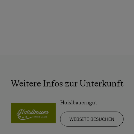
Skilehrer
Skilift
Squash
Tanzabend
Tennishalle
Tennisplatz
Tischtennis
Wandern
Weitere Infos zur Unterkunft
Wanderreiten
Winterritte
Hoislbauerngut
Wintersport
WEBSITE BESUCHEN
Zusätzliche Ausstattungsmerkmale