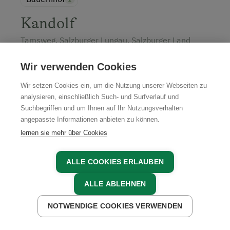
Kandolf
Tamsweg, Salzburger Lungau, Salzburger Land
Wir verwenden Cookies
Wir setzen Cookies ein, um die Nutzung unserer Webseiten zu
analysieren, einschließlich Such- und Surfverlauf und
Suchbegriffen und um Ihnen auf Ihr Nutzungsverhalten
JETZT ANFRAGEN
angepasste Informationen anbieten zu können.
lernen sie mehr über Cookies
ALLE COOKIES ERLAUBEN
ALLE ABLEHNEN
Unsere Partner in der Region
NOTWENDIGE COOKIES VERWENDEN
JETZT ANFRAGEN