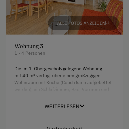
ALLE FOTOS ANZEIGEN
Wohnung 3
1 - 4 Personen
Die im 1. Obergeschoß gelegene Wohnung
mit 40 m² verfügt über einen großzügigen
Wohnraum mit Küche (Couch kann aufgebettet
werden), ein Schlafzimmer, Bad, Vorraum und
südseitigem Balkon.
WEITERLESEN
Ausstattung
Doppelbett (Kingsize)
Verfügbarkeit