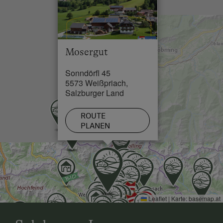
Skilift in 5 km
BILLA abbiegen nach Weißpriach.
Loipe in 0.2 km
Vom Osten
Mosergut
durch das Murtal (B96) nach Tamsweg, Mariapfarr,
Weißpriach.
Sonndörfl 45
5573 Weißpriach,
Vom Süden
Salzburger Land
Über die Tauernautobahn A10 oder über den
Katschberg (B99) über St. Michael im Lungau, weiter
ROUTE
PLANEN
nach Mauterndorf...
Leaflet
|
Karte:
basemap.at