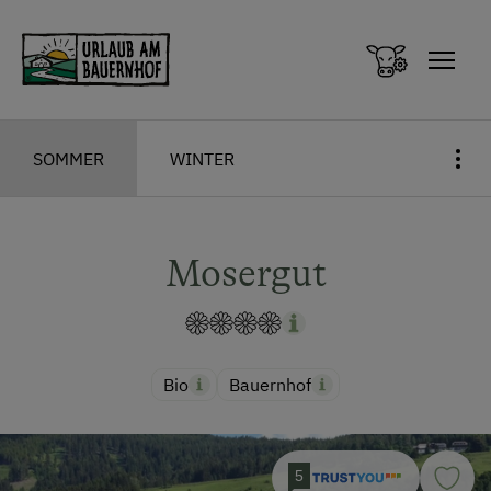
Zum Inhalt springen (Alt+0)
Zum Hauptmenü springen (Alt+1)
SOMMER
WINTER
Mosergut
Bio
Bauernhof
5