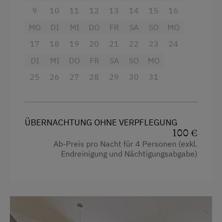
9
10
11
12
13
14
15
16
Verpflegung
MO
DI
MI
DO
FR
SA
SO
MO
Ohne Verpflegung
17
18
19
20
21
22
23
24
DI
MI
DO
FR
SA
SO
MO
Internet
25
26
27
28
29
30
31
Kostenloses Internet
WiFi
ÜBERNACHTUNG OHNE VERPFLEGUNG
100 €
Freizeitaktivitäten am Betrieb und in der
Umgebung
Ab-Preis pro Nacht für 4 Personen (exkl.
Endreinigung und Nächtigungsabgabe)
Almausflüge
Almwandern
Bergtouren
Hausmusik