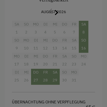
Ausziehcouch
AUGUST 2026
SA
SO
MO
DI
MI
DO
FR
SA
1
2
3
4
5
6
7
8
SO
MO
DI
MI
DO
FR
SA
SO
9
10
11
12
13
14
15
16
MO
DI
MI
DO
FR
SA
SO
MO
17
18
19
20
21
22
23
24
DI
MI
DO
FR
SA
SO
MO
25
26
27
28
29
30
31
ÜBERNACHTUNG OHNE VERPFLEGUNG