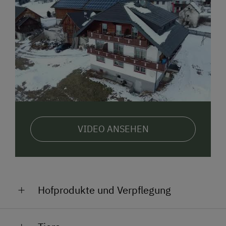
vorgelesen? Sie machen Regentage und lange
Abende lustig!
Im
Sommer
laden
zahlreiche bewirtschaftete
Almhütten
auf den Bergen zu einer gemütlichen
Einkehr ein.
Bergwanderungen für jeden
Schwierigkeitsgrad
lassen Wandererherzen
erfreuen. Verschiedenste Bergbahnen bieten zudem
auch Sommerbetrieb. Überall gibt es auch
spezielle
Themen-Wanderwege
- da wird das Wandern für die
VIDEO ANSEHEN
Kinder noch lustiger! Auch
Radfahrer
und
Nordic
Walker
(4 Paar Stöcke haben wir zu Ihrer
Verfügung) kommen im Lungau nicht zu kurz!
Mit der Lungau Card - diese bekommen Sie von uns
kostenlos - haben Sie
einmalig kostenlosen Zugang
Hofprodukte und Verpflegung
oder ermäßigte Preise
bei vielen
Ausflugszielen
wie
Bergbahnen, Sehenswürdigkeiten,
Bio-Milch dürfen Sie kostenlos täglich frisch von
Museen, Schwimmbäder oder bei Outdoor Aktivitäten