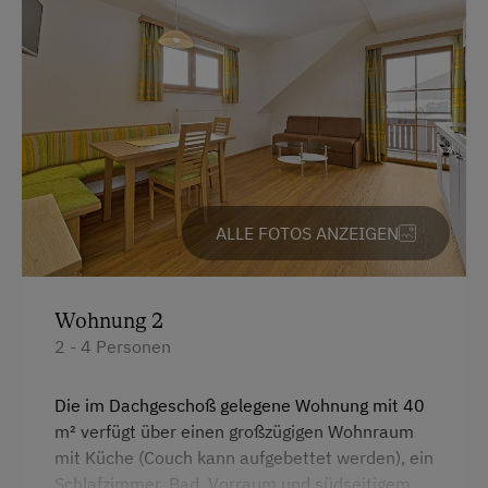
Nordic Walking
Radwege
Rodelbahn in der Nähe
Schneeschuhwanderung
Skifahren
ALLE FOTOS ANZEIGEN
Wandern
Wintersport
Wohnung 2
Zusätzliche Ausstattungsmerkmale
2 - 4 Personen
tgl. kostenloser Sauna-Eintritt
Die im Dachgeschoß gelegene Wohnung mit 40
kostenlos für Sie: Lungau Card
m² verfügt über einen großzügigen Wohnraum
mit Küche (Couch kann aufgebettet werden), ein
Aktivurlaub
Schlafzimmer, Bad, Vorraum und südseitigem