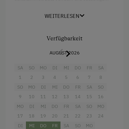
Wandern
Balkon.
Angeln
WEITERLESEN
Ausstattung
Mithilfe am Hof
Aktivurlaub Winter
Doppelbett (Kingsize)
Verfügbarkeit
Skifahren
Ausziehcouch
AUGUST 2026
Urlaub für Familien
Familienfreundliche Unterkünfte
SA
SO
MO
DI
MI
DO
FR
SA
1
2
3
4
5
6
7
8
Besondere Unterkünfte
SO
MO
DI
MI
DO
FR
SA
SO
Erbhöfe
9
10
11
12
13
14
15
16
MO
DI
MI
DO
FR
SA
SO
MO
17
18
19
20
21
22
23
24
DI
MI
DO
FR
SA
SO
MO