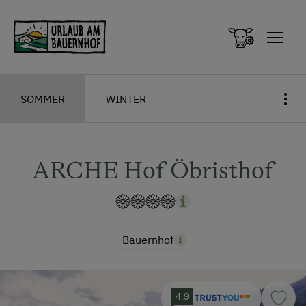
Zum Inhalt springen (Alt+0)
Zum Hauptmenü springen (Alt+1)
SOMMER
WINTER
ARCHE Hof Öbristhof
Bauernhof
4.9