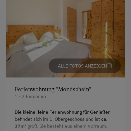
Kostenlose Parkplätze
Am Betrieb
Garten/Wiese
Hofeigene Produkte
Mithilfe am Hof
ALLE FOTOS ANZEIGEN
Pauschalangebote
Traktorfahrten
Ferienwohnung "Mondschein"
1 - 2 Personen
Kinder-Ausstattung
Kinder sind willkommen
Die kleine, feine Ferienwohnung für Genießer
befindet sich im 1. Obergeschoss und ist
ca.
Kinderspielplatz
37m²
groß. Sie besteht aus einem Vorraum,