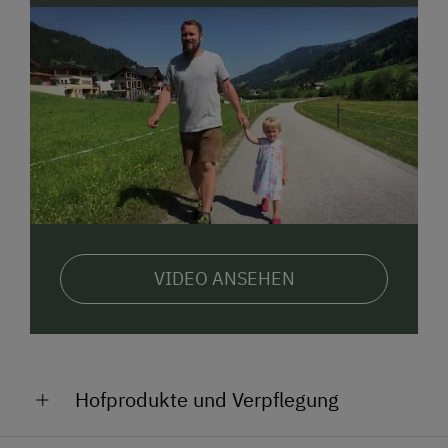
Neben
drei gemütlichen und liebevoll
eingerichteten Ferienwohnungen
verfügt unser
Haus über einen
Entspannungs- und
Wohlfühlbereich mit Sauna, Infrarotkabine und
Ruhebereich
. Moderner Standard ist für uns auch
das Angebot einer
barrierefreien Ferienwohnung.
Weiters haben wir für Sie einen
Schischuhtrockenraum und eine kleine, gemütliche
Leseecke eingerichtet.
Gratis W-LAN
im Haus.
VIDEO ANSEHEN
Hinter dem Haus befindet sich ein neu errichteter
Spielplatz
für unsere kleineren Gäste, sowie eine
Liegewiese
zumErholen und Genießen und
Feuerstelle für knisternde oder gesellige Abende.
Frühstückskorb auf Wunsch täglich bestellbar!
Hofprodukte und Verpflegung
Genießen Sie ländliches Ambiente kombiniert mit