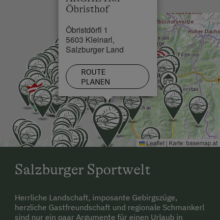
Öbristhof
Öbristdörfl 1
5603 Kleinarl,
Salzburger Land
ROUTE
PLANEN
Leaflet
|
Karte:
basemap.at
Salzburger Sportwelt
Herrliche Landschaft, imposante Gebirgszüge,
herzliche Gastfreundschaft und regionale Schmankerl
sind nur ein paar Argumente für einen Urlaub in