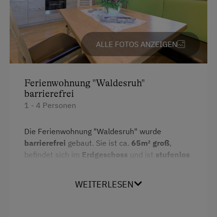
Radwege
Rodelbahn in der Nähe
Skibusnähe
ALLE FOTOS ANZEIGEN
Skifahren
Skilift
Ferienwohnung "Waldesruh"
barrierefrei
Tischtennis
1 - 4 Personen
Wandern
Wintersport
Die Ferienwohnung "Waldesruh" wurde
barrierefrei
gebaut. Sie ist ca.
65m² groß
,
befindet sich im
Erdgeschoss
und ist
stufenlos
Wellnessangebote
über eine Rampe erreichbar. Die Ferienwohnung
Sauna
besteht aus Vorraum, Bad mit
barrierefreier
WEITERLESEN
Dusche
und Haltegriffen, WC,
vollausgestatteter Wohnküche mit Terrasse
Zusätzliche Ausstattungsmerkmale
und zwei getrennten Schlafzimmern.