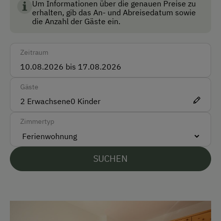
Um Informationen über die genauen Preise zu
Anfahrtsmöglichkeiten
erhalten, gib das An- und Abreisedatum sowie
die Anzahl der Gäste ein.
Auto
Bus
Zeitraum
Taxi
Gäste
Akzeptierte Zahlungsmittel
2
Erwachsene
0
Kinder
Barzahlung
Zimmertyp
Überweisung / SEPA
Vor Ort gesprochene Sprachen
SUCHEN
Deutsch
Englisch
Parken