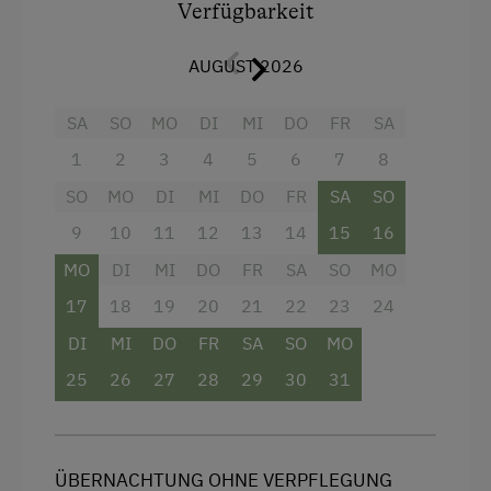
Verfügbarkeit
1 Ferienwohnung ist barrierefrei !
Die Terrasse befindet sich direkt neben
unserem Spielplatz. Somit können Sie bei einer
AUGUST 2026
gemütlichen Tasse Kaffee Ihren Kindern beim
Spielen zuschauen.
SA
SO
MO
DI
MI
DO
FR
SA
1
2
3
4
5
6
7
8
Ausstattung
SO
MO
DI
MI
DO
FR
SA
SO
4 Plattenherd
9
10
11
12
13
14
15
16
Backofen
MO
DI
MI
DO
FR
SA
SO
MO
17
18
19
20
21
22
23
24
Balkon/Terrasse
DI
MI
DO
FR
SA
SO
MO
Dusche
25
26
27
28
29
30
31
Fernseher
Handtücher
Mikrowelle
ÜBERNACHTUNG OHNE VERPFLEGUNG