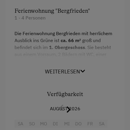
Ferienwohnung "Bergfrieden"
1 - 4 Personen
Die Ferienwohnung Bergfrieden mit herrlichem
Ausblick ins Grüne ist
ca. 66 m²
groß und
befindet sich im
1. Obergeschoss
. Sie besteht
aus einem Vorraum, 2 Bädern mit WC, einer
liebevoll gestalteten und
vollausgestatteten
Wohnküche mit Balkon
und
zwei getrennten
WEITERLESEN
Schlafzimmern
- die
Einrichtung ist aus
Zirbenholz
(für einen entspannten und
erholsamen Schlaf).
Verfügbarkeit
Ausstattung
AUGUST 2026
4 Plattenherd
SA
SO
MO
DI
MI
DO
FR
SA
Backofen