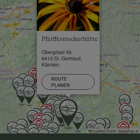
×
Restaurant in 0.5 km
Schwimmbad in 18 km
See / Teich in 20 km
Pfeifferstockerhütte
Skilift in 6 km
Obergösel 56
Loipe in 0 km
9413 St. Gertraud,
Kärnten
ROUTE
PLANEN
Leaflet
|
Karte:
basemap.at