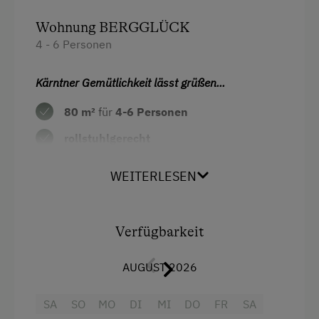
Skilift
Wohnung BERGGLÜCK
Wandern
4 - 6 Personen
Wintersport
Kärntner Gemütlichkeit lässt grüßen...
Zusätzliche Ausstattungsmerkmale
80 m²
für
4
-6 Personen
Aktivurlaub
rollstuhlgerecht
Wandern
2 Doppelzimmer
mit Platz für ein
WEITERLESEN
Aktivurlaub Winter
Gitterbett (in der Hütte vorhanden)
Skifahren
ausziehbare Couch für 2 Personen
im
Sanfter Winter
Wohnraum
Verfügbarkeit
Langlaufen
Wohnküche mit kompletter Ausstattung
AUGUST 2026
(Geschirr, Kaffeemaschine,
Direkt an der Loipe
Geschirrtücher, Mikrowelle,…)
SA
SO
MO
DI
MI
DO
FR
SA
Schneeschuhwandern