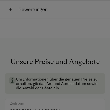
Allgemeine Ausstattung
WIR FREUEN UNS AUF SIE!
Bewertungen
Haustiergerecht
Ihre Familie Dohr
Anfahrtsmöglichkeiten
Auto
Akzeptierte Zahlungsmittel
Barzahlung
Unsere Preise und Angebote
Überweisung / SEPA
Um Informationen über die genauen Preise zu
Vor Ort gesprochene Sprachen
erhalten, gib das An- und Abreisedatum sowie
die Anzahl der Gäste ein.
Deutsch
Englisch
Zeitraum