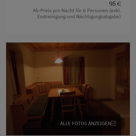
Almwandern
95 €
Ab-Preis pro Nacht für 6 Personen (exkl.
Bergtouren
Endreinigung und Nächtigungsabgabe)
Eislaufen
Eisstockschießen
Freibad
Heimatmuseum
Kegelbahn
Klettern
Leihrodeln
Reitwege
Rodelbahn in der Nähe
ALLE FOTOS ANZEIGEN
Skifahren