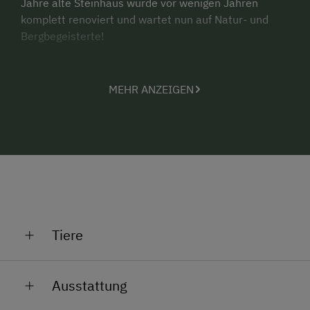
Jahre alte Steinhaus wurde vor wenigen Jahren
komplett renoviert und wartet nun auf Natur- und
Bergbegeisterte!
10 bis 14 Personen finden in den 2 komplett
ausgestatteten, voneinander
MEHR ANZEIGEN
getrennten Ferienwohnungen (4 + 6 Betten) Platz.
Ob vor dem Holzofen, bei Spielen und Unterhaltungen
im gemeinsamen Wohnraum oder in den gemütlich
eingerichteten Holzzimmern - hier findet jeder
seinen Lieblingsplatz! Die untere Wohnung ist für
Rollstuhlfahrer geeignet.
Und wenn's in der Hütte mal zu langweilig wird:
Nix
wie raus in die Natur!
Schwammerl suchen, tolle
Tiere
Bergtouren, ein Besuch bei den Tieren am 400m
entfernten Bauernhof Pfeifferstocker oder einfach
Unser Hof liegt 400 m von der Hütte entfernt.
nur in der Wiese liegen und sich die Sonne auf den
Ausstattung
Bauch scheinen lassen.