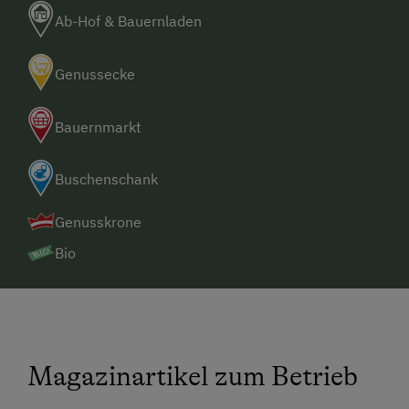
Die nächste Verpflegungsmöglichkeit
Ab-Hof & Bauernladen
(Gasthaus, Supermarkt, Hofladen) ist 1,2 km
entfernt
Genussecke
Bauernmarkt
Buschenschank
Genusskrone
Bio
Magazinartikel zum Betrieb