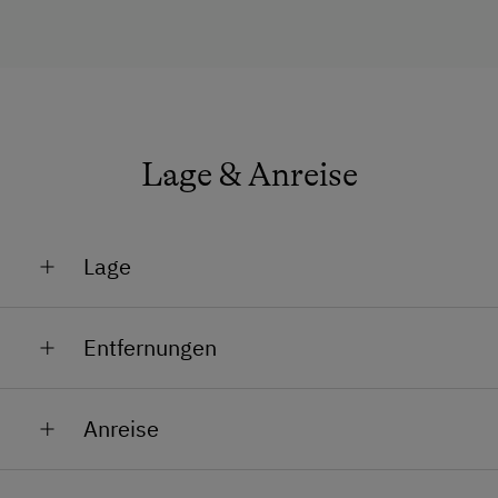
Lage & Anreise
Lage
Lage im Grünen
Entfernungen
Bahnhof in 13 km
Anreise
Bushaltestelle in 0.3 km
Von Stockerau, der größten Stadt im Weinviertel liegt
Ortszentrum in 0.3 km