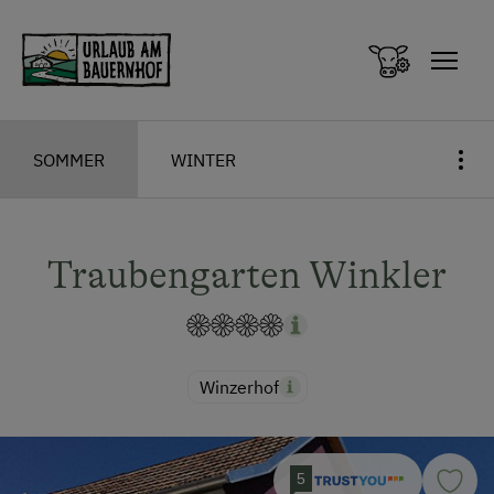
Zum Inhalt springen (Alt+0)
Zum Hauptmenü springen (Alt+1)
SOMMER
WINTER
Traubengarten Winkler
Winzerhof
5