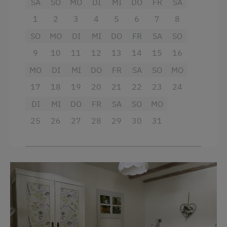
SA
SO
MO
DI
MI
DO
FR
SA
Service
Getränkeerwerb im Haus
1
2
3
4
5
6
7
8
Tägliches Housekeeping
Haarföhn
SO
MO
DI
MI
DO
FR
SA
SO
Handtücher
Internet
9
10
11
12
13
14
15
16
Kinderbett
MO
DI
MI
DO
FR
SA
SO
MO
WiFi
17
18
19
20
21
22
23
24
Reinigungsausstattung im Hotel
Freizeitaktivitäten am Betrieb und in der
DI
MI
DO
FR
SA
SO
MO
Haupthaus
Umgebung
25
26
27
28
29
30
31
Einzelbett
Liegewiese
Nordic Walking
Radwege
Tennisplatz
Wandern