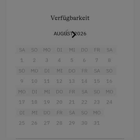
ist vom ruhigen Innenhof aus direkt begehbar.
Der Blick aus dem Zimmer geht über den
Verfügbarkeit
überdachten Bereich vom Eingang über den
Garten bis zur großen, schönen Dorfkirche.
AUGUST 2026
Ausstattung
SA
SO
MO
DI
MI
DO
FR
SA
Fernseher
1
2
3
4
5
6
7
8
SO
MO
DI
MI
DO
FR
SA
SO
Getränkeerwerb im Haus
9
10
11
12
13
14
15
16
Haarföhn
MO
DI
MI
DO
FR
SA
SO
MO
Handtücher
17
18
19
20
21
22
23
24
Kinderbett
DI
MI
DO
FR
SA
SO
MO
Reinigungsausstattung im Hotel
25
26
27
28
29
30
31
Haupthaus