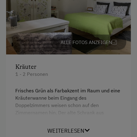
Seminar-Dienstleistungen
Flipcharts
LCD-Projektor
ALLE FOTOS ANZEIGEN
Zusätzliche Ausstattungsmerkmale
Großzügiger, bepflanzter, ruhiger Innenhof mit
Terrassenplätzen
Kräuter
1 - 2 Personen
Frisches Grün als Farbakzent im Raum und eine
Kräuterwanne beim Eingang des
Doppelzimmers weisen schon auf den
Zimmernamen hin. Der alte Schrank aus
Großmutters Zeiten und die moderne, grüne
Glaswand im Badezimmer zeigen die gelungene
WEITERLESEN
Verbindung von Altem und Neuem. Das Zimmer