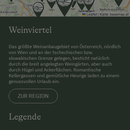
Normalerweise fahren Busse 2-5x pro Tag an
Leaflet
|
Karte:
basemap.at
Wochentagen und 2-5x pro Tag am
Wochenende und an Feiertagen
Weinviertel
Anreise mit Zug möglich (nächster Bahnhof:
Stockerau, ca. 10 km entfernt)
Das größte Weinanbaugebiet von Österreich, nördlich
von Wien und an der tschechischen bzw.
Vom Bahnhof zu uns: Anrufsammeltaxi,
slowakischen Grenze gelegen, besticht natürlich
Öffentlicher Linienbus, Ist-Mobil
durch die breit angelegten Weingärten, aber auch
durch Hügel und Ackerflächen. Romantische
w.istmobil.at/inhalt/privatkunden/bezirk-
Kellergassen und gemütliche Heurige laden zu einem
korneuburg-istmobil.html
genussvollen Urlaub ein.
Normalerweise fahren Züge 1x pro Stunde an
ZUR REGION
Wochentagen und 2-5x pro Tag am
Wochenende und an Feiertagen
Legende
In unserer Gemeinde gibt es folgendes
Mobilitätsangebot:Sammeltaxi