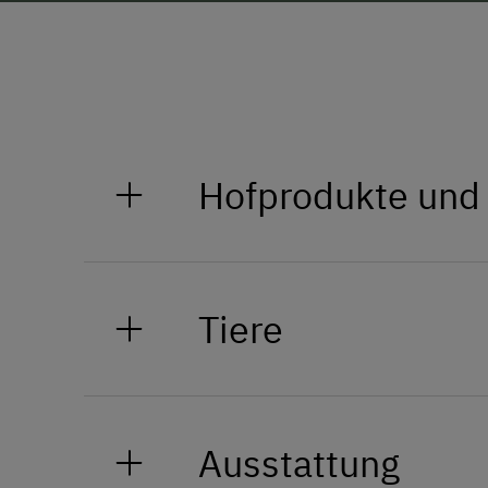
Hofprodukte und
Säfte, Marmeladen, Eier
Tiere
Zahlreiche Tiere wollen jeden T
Esel Maxi oder Mulistute Susi zu 
Ausstattung
Zwergschafe zu verwöhnen, oder w