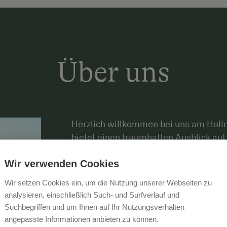
Über uns
Herzlich willkommen bei uns am Holln
bietet einen traumhaften Ausblick au
Nebelgrenze.
Wir verwenden Cookies
Wir - das sind Martina & Peter Hochlah
Wir setzen Cookies ein, um die Nutzung unserer Webseiten zu
immer, wenn uns zahlreiche fleißige 
analysieren, einschließlich Such- und Surfverlauf und
beim Füttern unserer Tiere helfen.
Suchbegriffen und um Ihnen auf Ihr Nutzungsverhalten
angepasste Informationen anbieten zu können.
Unsere kleinen Gäste, die gerne wande