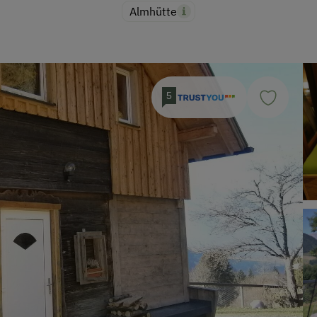
Almhütte
5