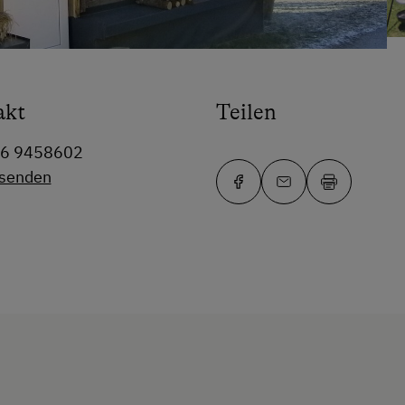
akt
Teilen
76 9458602
 senden