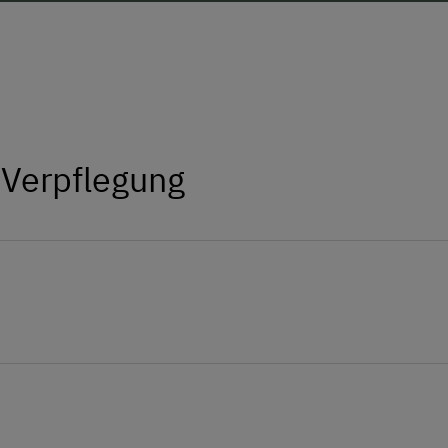
 Verpflegung
ag versorgt werden, gerne werden helfende Hände von 
striegeln, die Hühner zu füttern und vielleicht ein frisc
er ganz mutig ist kann sich auch im Schaf-, Ziegen-, o