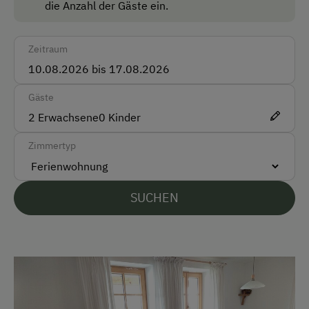
die Anzahl der Gäste ein.
Deutsch
Englisch
Zeitraum
Parken
Gäste
Kostenlose Parkplätze
2
Erwachsene
0
Kinder
Unterkunftsart
Zimmertyp
Für Gruppen (mehr als 10 Personen)
SUCHEN
Am Betrieb
Garten/Wiese
Hofeigene Produkte
Kinder-Ausstattung