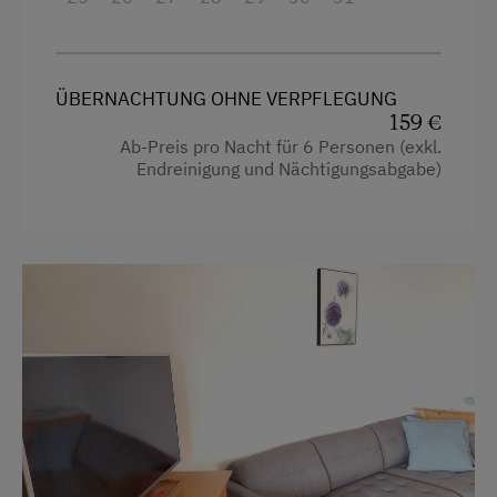
Wandern
Zusätzliche Ausstattungsmerkmale
ÜBERNACHTUNG OHNE VERPFLEGUNG
159 €
Aktivurlaub
Ab-Preis pro Nacht für 6 Personen (exkl.
Wandern
Endreinigung und Nächtigungsabgabe)
Badeurlaub
Mithilfe am Hof
Urlaub für Familien
Familienfreundliche Unterkünfte
Nachhaltiger Urlaub