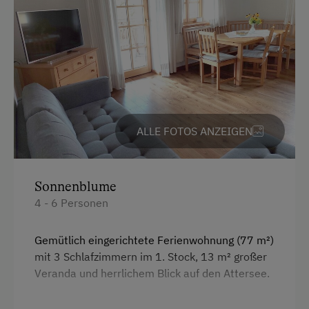
Baby- und Kleinkinderausstattung
Kinder sind willkommen
Kinderspielplatz
Spielzeug
Spielzimmer
ALLE FOTOS ANZEIGEN
Ausstattung der Wohneinheit
Sonnenblume
Bettwäsche vorhanden
4 - 6 Personen
Geschirr vorhanden
Gemütlich eingerichtete Ferienwohnung (77 m²)
Mikrowelle
mit 3 Schlafzimmern im 1. Stock, 13 m² großer
Geschirrspüler
Veranda und herrlichem Blick auf den Attersee.
Terrasse