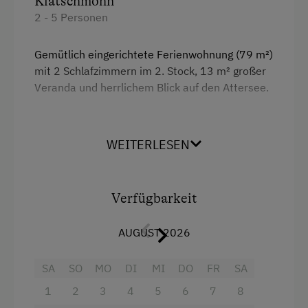
Klatschmohn
2 - 5 Personen
Gemütlich eingerichtete Ferienwohnung (79 m²)
mit 2 Schlafzimmern im 2. Stock, 13 m² großer
Veranda und herrlichem Blick auf den Attersee.
Ausstattung
WEITERLESEN
4 Plattenherd
Radio
Verfügbarkeit
Backofen
AUGUST 2026
Balkon/Terrasse
Dusche
SA
SO
MO
DI
MI
DO
FR
SA
Fernseher
1
2
3
4
5
6
7
8