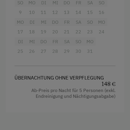
Mikrowelle
SO
MO
DI
MI
DO
FR
SA
SO
Wasserkocher
9
10
11
12
13
14
15
16
MO
DI
MI
DO
FR
SA
SO
MO
Kühlschrank
17
18
19
20
21
22
23
24
Doppelbett (Kingsize)
DI
MI
DO
FR
SA
SO
MO
Einzelbett
25
26
27
28
29
30
31
ÜBERNACHTUNG OHNE VERPFLEGUNG
148 €
Ab-Preis pro Nacht für 5 Personen (exkl.
Endreinigung und Nächtigungsabgabe)