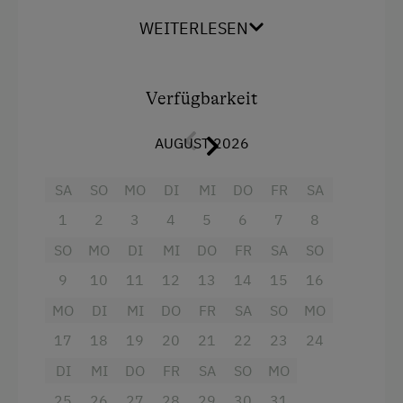
Ausstattung
Waschmaschine
WEITERLESEN
4 Plattenherd
Verpflegung
Backofen
Ohne Verpflegung
Verfügbarkeit
Balkon/Terrasse
eigene Trinkwasserquelle
AUGUST 2026
Dusche
Internet
Fernseher
SA
SO
MO
DI
MI
DO
FR
SA
Mikrowelle
Kostenloses Internet
1
2
3
4
5
6
7
8
Wasserkocher
WiFi
SO
MO
DI
MI
DO
FR
SA
SO
Kühlschrank
9
10
11
12
13
14
15
16
Freizeitaktivitäten am Betrieb und in der
MO
DI
MI
DO
FR
SA
SO
MO
Doppelbett (Kingsize)
Umgebung
17
18
19
20
21
22
23
24
Einzelbett
Golf
DI
MI
DO
FR
SA
SO
MO
Tischtennis
25
26
27
28
29
30
31