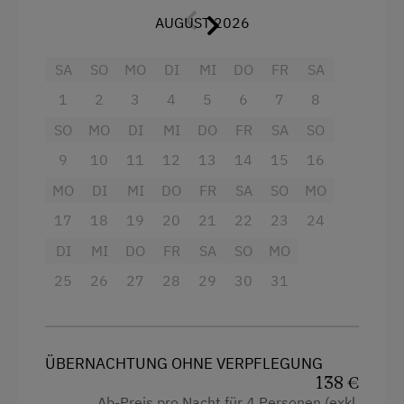
AUGUST 2026
Dusche
Fernseher
SA
SO
MO
DI
MI
DO
FR
SA
Mikrowelle
1
2
3
4
5
6
7
8
Wasserkocher
SO
MO
DI
MI
DO
FR
SA
SO
Kühlschrank
9
10
11
12
13
14
15
16
MO
DI
MI
DO
FR
SA
SO
MO
Doppelbett (Kingsize)
17
18
19
20
21
22
23
24
Einzelbett
DI
MI
DO
FR
SA
SO
MO
25
26
27
28
29
30
31
ÜBERNACHTUNG OHNE VERPFLEGUNG
138 €
Ab-Preis pro Nacht für 4 Personen (exkl.