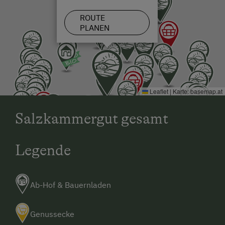
ROUTE
PLANEN
Leaflet
|
Karte:
basemap.at
Salzkammergut gesamt
Legende
Ab-Hof & Bauernladen
Genussecke