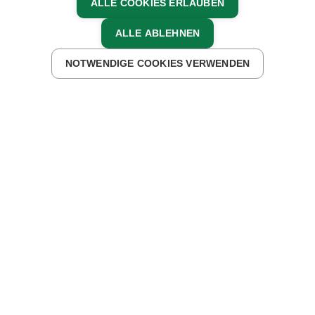
ALLE COOKIES ERLAUBEN
ALLE ABLEHNEN
UNTERKÜNFTE FINDEN
NOTWENDIGE COOKIES VERWENDEN
WAS IM ALLTAG OFT SCHWER FÄLLT, WIRD HIER
LEICHT GEMACHT
Egal ob du selbst mit anpacken oder einfach
mal kurz aussteigen möchtest, hier findest
du was du suchst.