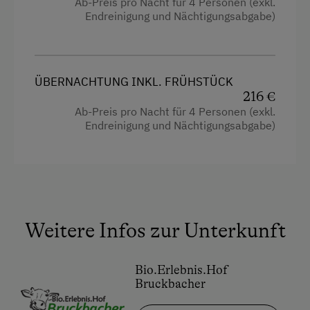
Ab-Preis pro Nacht für 4 Personen (exkl.
Balkon/Terrasse
Endreinigung und Nächtigungsabgabe)
Gästeküche
Dusche
Holzterrasse
Fernseher
Kaffeemaschine
ÜBERNACHTUNG INKL. FRÜHSTÜCK
Garten
Trockenraum
216 €
Ab-Preis pro Nacht für 4 Personen (exkl.
Getränkeerwerb im Haus
Waschmaschine
Endreinigung und Nächtigungsabgabe)
Gitterbett
Verpflegung
Haarföhn
Frühstückskorb
Handtücher
Regionale Spezialitäten
Kinderbett
Weitere Infos zur Unterkunft
Vollwert/Biokost
Toaster
eigene Trinkwasserquelle
Wasserkocher
Bio.Erlebnis.Hof
Bruckbacher
Österreichische Spezialitäten
Hochgeschwindigkeits-Internetanschluss