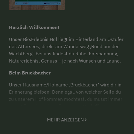
Herzlich Willkommen!
Unser Bio.Erlebnis.Hof liegt im Hinterland am Ostufer
des Attersees, direkt am Wanderweg ‚Rund um den
Wachtberg‘. Bei uns findest du Ruhe, Entspannung,
Naturerlebnis, Genuss – je nach Wunsch und Laune.
Beim Bruckbacher
Unser Hausname/Hofname ‚Bruckbacher‘ wird dir in
Erinnerung bleiben: Denn egal, von welcher Seite du
zu unserem Hof kommen möchtest, du musst immer
zuerst über die Brücke über einen Bach 😉. Das
Bauernhaus steht inmitten der Wiesen und
MEHR ANZEIGEN
Weideflächen unserer Bio-Milchkühe. Es ist aus
Bachsteinen gebaut.