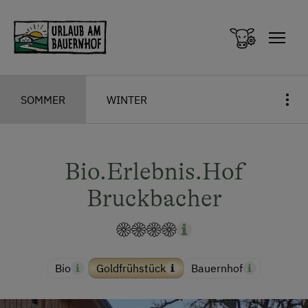
Zum Inhalt springen (Alt+0)
Zum Hauptmenü springen (Alt+1)
SOMMER
WINTER
Bio.Erlebnis.Hof
Bruckbacher
Bio
Goldfrühstück
Bauernhof