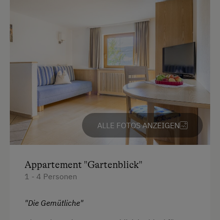
Parken
Kostenlose Parkplätze
Am Betrieb
Ab-Hof-Verkauf
Bauernstube
Familienanschluss
ALLE FOTOS ANZEIGEN
Garten/Wiese
Hofeigene Produkte
Appartement "Gartenblick"
Mithilfe am Hof
1 - 4 Personen
Pauschalangebote
"Die Gemütliche"
Spielgefährten