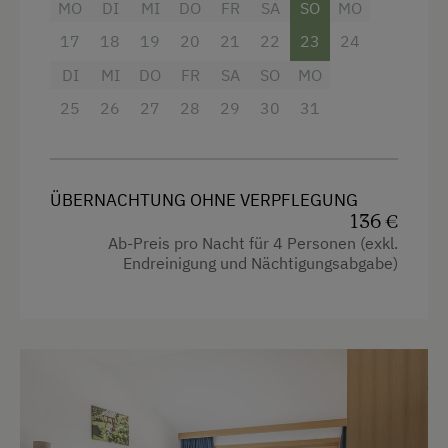
MO
DI
MI
DO
FR
SA
SO
MO
Balkon/Terrasse
17
18
19
20
21
22
23
24
Dusche
DI
MI
DO
FR
SA
SO
MO
Fernseher
25
26
27
28
29
30
31
Haarföhn
Hochgeschwindigkeits-Internetanschluss
ÜBERNACHTUNG OHNE VERPFLEGUNG
Hypoallergenes Kissen
136 €
Küche
Ab-Preis pro Nacht für 4 Personen (exkl.
Endreinigung und Nächtigungsabgabe)
Küchenausstattung
Kühlschrank
Haupthaus
4 Plattenherd
Backofen