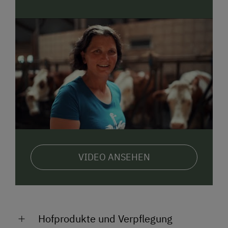
DAS darf man sich nicht entgehen lassen!
Wir laden Sie ein, die traditionelle bäuerliche Kultur in
ihrer Vielfalt kennen zu lernen, die Natür wieder neu
zu spüren und freuen uns sehr, Sie bei uns
willkommen zu heißen.
Herzlichst
Ihre Familie Rettensteiner
Registrierungsnummer: 50408-000234-2020
VIDEO ANSEHEN
Hofprodukte und Verpflegung