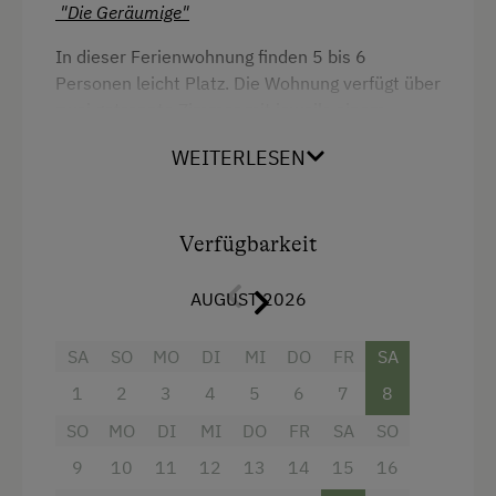
"Die Geräumige"
Wlan
In dieser Ferienwohnung finden 5 bis 6
Gitterbett
Personen leicht Platz. Die Wohnung verfügt über
Doppelbett (Kingsize)
zwei getrennte Zimmer mit jeweils einem
eigenen Badezimmer.
Einzelbett
WEITERLESEN
Die Details:
2 Doppelbettzimmer, 1 Zustellcouch möglich,
Verfügbarkeit
komplett ausgestattete Küche, Geschirrspüler,
Kaffeemaschine und Wasserkocher, 2 Bäder mit
AUGUST 2026
Dusche, Föhn und 2 getrennten WC's, E-Herd
mit Backrohr, Sitzecke in der Küche, Balkon mit
SA
SO
MO
DI
MI
DO
FR
SA
Panoramablick, Nichtraucherwohnung
1
2
3
4
5
6
7
8
Ausstattung
SO
MO
DI
MI
DO
FR
SA
SO
9
10
11
12
13
14
15
16
Aussicht auf eine Berglandschaft