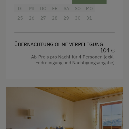
Hypoallergenes Kissen
Geschirrspüler
DI
MI
DO
FR
SA
SO
MO
Küche
Kaffeemaschine
25
26
27
28
29
30
31
Küchenausstattung
Terrasse
Kühlschrank
Verpflegung
Haupthaus
ÜBERNACHTUNG OHNE VERPFLEGUNG
Ohne Verpflegung
104 €
4 Plattenherd
Ab-Preis pro Nacht für 4 Personen (exkl.
Endreinigung und Nächtigungsabgabe)
Aussicht auf eine Berglandschaft
Internet
Backofen
WiFi
Heizung
Freizeitaktivitäten am Betrieb und in der
Toilette
Umgebung
Handtücher
Almausflüge
Kaffeemaschine
Almwandern
Wasserkocher