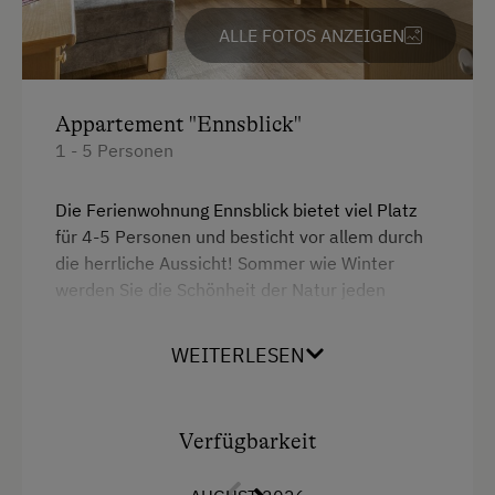
Bettwäsche
ALLE FOTOS ANZEIGEN
Wlan
Geschirrspüler
Appartement "Ennsblick"
Sauna
1 - 5 Personen
Gitterbett
Die Ferienwohnung Ennsblick bietet viel Platz
Doppelbett
für 4-5 Personen und besticht vor allem durch
die herrliche Aussicht! Sommer wie Winter
werden Sie die Schönheit der Natur jeden
Urlaubstag aufs Neue genießen.
WEITERLESEN
Die Details:
2 Doppelbettzimmer, 1 Zustellcouch möglich,
Sitzecke und Couch in der Wohnküche, komplett
Verfügbarkeit
ausgestattete Küche, E-Herd mit Backrohr,
Geschirrspüler, Kaffeemaschine und