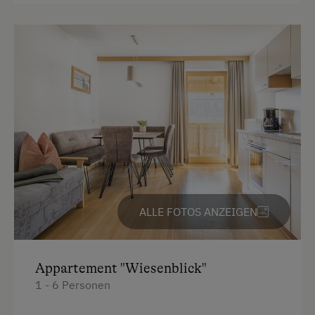
Kühlschrank
Haupthaus
4 Plattenherd
Backofen
Heizung
Toilette
Handtücher
Kaffeemaschine
ALLE FOTOS ANZEIGEN
Wasserkocher
Geschirrspüler
Appartement "Wiesenblick"
Sauna
1 - 6 Personen
Bettwäsche