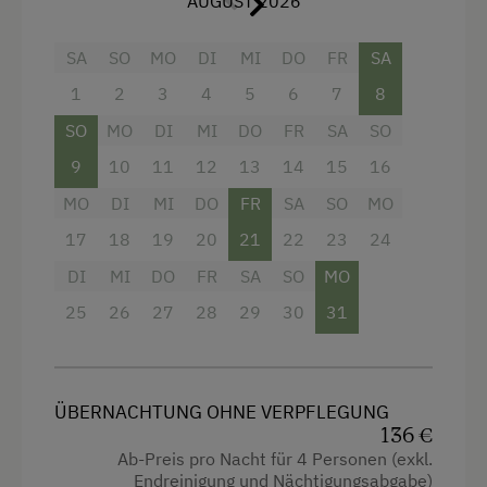
AUGUST 2026
Wasserkocher, 2 Bäder mit Dusche, Föhn und
separaten WC, Nichtraucherwohnung
SA
SO
MO
DI
MI
DO
FR
SA
1
2
3
4
5
6
7
8
Ausstattung
SO
MO
DI
MI
DO
FR
SA
SO
Aussicht auf eine Berglandschaft
9
10
11
12
13
14
15
16
Balkon/Terrasse
MO
DI
MI
DO
FR
SA
SO
MO
Dusche
17
18
19
20
21
22
23
24
Fernseher
DI
MI
DO
FR
SA
SO
MO
25
26
27
28
29
30
31
Haarföhn
Hochgeschwindigkeits-Internetanschluss
Hypoallergenes Kissen
ÜBERNACHTUNG OHNE VERPFLEGUNG
136 €
Küche
Ab-Preis pro Nacht für 4 Personen (exkl.
Küchenausstattung
Endreinigung und Nächtigungsabgabe)