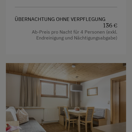
Hochgeschwindigkeits-Internetanschluss
ÜBERNACHTUNG OHNE VERPFLEGUNG
Hypoallergenes Kissen
136 €
Küche
Ab-Preis pro Nacht für 4 Personen (exkl.
Endreinigung und Nächtigungsabgabe)
Küchenausstattung
Kühlschrank
Haupthaus
4 Plattenherd
Backofen
Handtücher
Heizung
Toilette
Wasserkocher