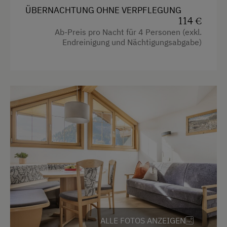
Wandern
Haarföhn
ÜBERNACHTUNG OHNE VERPFLEGUNG
Wintersport
Hochgeschwindigkeits-Internetanschluss
114 €
Ab-Preis pro Nacht für 4 Personen (exkl.
Küche
Endreinigung und Nächtigungsabgabe)
Wellnessangebote
Küchenausstattung
Infrarotkabine
Kühlschrank
Sauna
Haupthaus
Zusätzliche Ausstattungsmerkmale
4 Plattenherd
Kaffeemaschine
Aktivurlaub
Wasserkocher
Wandern
Handtücher
Geführte Wanderungen
Gitterbett
Geführte Bergtour
Backofen
Badeurlaub
ALLE FOTOS ANZEIGEN
Heizung