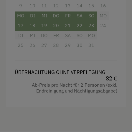
9
10
11
12
13
14
15
16
Wasserkocher
MO
DI
MI
DO
FR
SA
SO
MO
Hochgeschwindigkeits-Internetanschluss
17
18
19
20
21
22
23
24
Küche
DI
MI
DO
FR
SA
SO
MO
Haupthaus
25
26
27
28
29
30
31
Heizung
Kaffeemaschine
ÜBERNACHTUNG OHNE VERPFLEGUNG
Toilette
82 €
Kühlschrank
Ab-Preis pro Nacht für 2 Personen (exkl.
Endreinigung und Nächtigungsabgabe)
Bettwäsche
Wlan
Küchenausstattung
Sauna