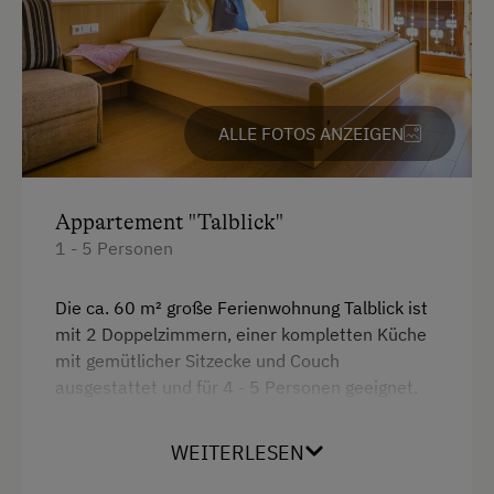
Badesee
Geschirrspüler
Bergtouren
Sauna
E-Bike-Verleih
Bettwäsche
Golf
ALLE FOTOS ANZEIGEN
Wlan
Gästeabend
Haarföhn
Hausmusik
Appartement "Talblick"
Doppelbett
1 - 5 Personen
Jogging-Routen
Ausziehcouch
Kletterwald
Die ca. 60 m² große Ferienwohnung Talblick ist
mit 2 Doppelzimmern, einer kompletten Küche
Kutschenfahrten
mit gemütlicher Sitzecke und Couch
Liegewiese
ausgestattet und für 4 - 5 Personen geeignet.
Das Badezimmer verfügt über ein Dusche, das
Minigolf
WC ist separat. Vom Balkon aus genießen Sie
WEITERLESEN
Nordic Walking
einen herrlichen Panoramablick.