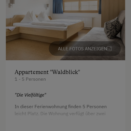
Heizung
Toilette
Handtücher
Kaffeemaschine
Wasserkocher
ALLE FOTOS ANZEIGEN
Geschirrspüler
Bettwäsche
Appartement "Waldblick"
Gitterbett
1 - 5 Personen
Doppelbett
"Die Vielfältige"
Einzelbett
In dieser Ferienwohnung finden 5 Personen
leicht Platz. Die Wohnung verfügt über zwei
getrennte Doppelbettzimmer mit jeweils einem
eigenen Badezimmer.