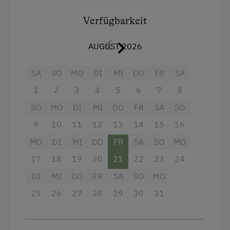
Ponyreiten
Details:
Verfügbarkeit
Radwege
2 Doppelbettzimmer, 1 Zustellbett möglich,
Reiten
Balkon mit Panoramablick
AUGUST 2026
komplett ausgestattete Küche, 1 Bad mit
Reithalle
Dusche, getrenntes WC,
SA
SO
MO
DI
MI
DO
FR
SA
E-Herd mit Backrohr, Geschirrspüler,
Rodelbahn in der Nähe
Kaffeemaschine und Wasserkocher,
1
2
3
4
5
6
7
8
Seezugang
Nichtraucherwohnung.
SO
MO
DI
MI
DO
FR
SA
SO
Skibusnähe
9
10
11
12
13
14
15
16
Ausstattung
Skifahren
MO
DI
MI
DO
FR
SA
SO
MO
Skilehrer
Aussicht auf eine Berglandschaft
17
18
19
20
21
22
23
24
Skilift
Balkon/Terrasse
DI
MI
DO
FR
SA
SO
MO
Sommerrodelbahn
25
Dusche
26
27
28
29
30
31
Tischtennis
Fernseher