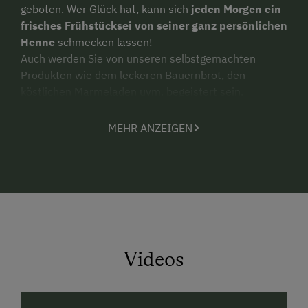
geboten. Wer Glück hat, kann sich
jeden Morgen ein
frisches Frühstücksei von seiner ganz persönlichen
Henne
schmecken lassen!
Auch werden Sie von unseren selbstgemachten
Produkten wie dem leckeren Bauernbrot, den
köstlichen Marmeladen uvm. begeistert sein.
Auf keinen Fall darf eine
Wanderung auf unsere
MEHR ANZEIGEN
Prechtlhütte
im idyllischen Marbachtal fehlen.
Verwöhnt werden Sie dort von unserer Sennerin mit
vielen köstlichen selbstgemachten Produkten.
Entdecken Sie die
Vielfalt unseres
Ferienbauernhofes auf der Sonnenseite Flachaus
.
Durch die
gemütliche, familiäre Atmosphäre
ist der
Prechtlhof ideal für Ihren Urlaub
.
Videos
Langweile gibt es nicht, dafür sorgen unsere vielen
lieben Tiere, unser großer Kinderspielplatz, der
Spielestadel und vieles mehr.