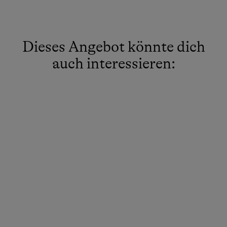
Gitterbett
Kochnische
Dieses Angebot könnte dich
Doppelbett
auch interessieren: