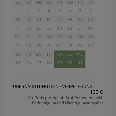
SA
SO
MO
DI
MI
DO
FR
SA
Kaffeemaschine und Wasserkocher,
Nichtraucherwohnung.
Nachhaltiger Urlaub
1
2
3
4
5
6
7
8
Besondere Unterkünfte
SO
MO
DI
MI
DO
FR
SA
SO
Ausstattung
9
10
11
12
13
14
15
16
Historische Höfe
Aussicht auf eine Berglandschaft
MO
DI
MI
DO
FR
SA
SO
MO
Erbhöfe
Balkon/Terrasse
17
18
19
20
21
22
23
24
Direkt an der Loipe
DI
MI
DO
FR
SA
SO
MO
Dusche
Kulinarik zum Miterleben / In der Hofküche
25
26
27
28
29
30
31
Fernseher
Haarföhn
Hochgeschwindigkeits-Internetanschluss
ÜBERNACHTUNG OHNE VERPFLEGUNG
120 €
Hypoallergenes Kissen
Ab-Preis pro Nacht für 4 Personen (exkl.
Küche
Endreinigung und Nächtigungsabgabe)
Küchenausstattung