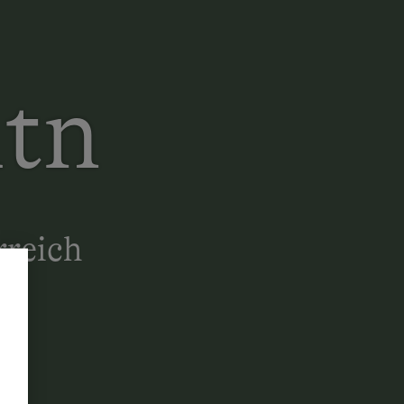
tn
rreich