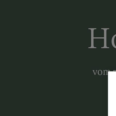
Ho
vom z