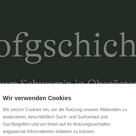
fgschich
um Schwarz'n in Oberöste
Wir verwenden Cookies
Wir setzen Cookies ein, um die Nutzung unserer Webseiten zu
analysieren, einschließlich Such- und Surfverlauf und
Suchbegriffen und um Ihnen auf Ihr Nutzungsverhalten
angepasste Informationen anbieten zu können.