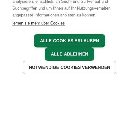
analysieren, einschließlich Such- und Surfverlauf und
Suchbegriffen und um Ihnen auf Ihr Nutzungsverhalten
angepasste Informationen anbieten zu können.
lernen sie mehr über Cookies
ALLE COOKIES ERLAUBEN
ALLE ABLEHNEN
NOTWENDIGE COOKIES VERWENDEN
Florian Strablegg kehrt aus der Großstadt zurück in
seine Heimat, um den Familienhof zu übernehmen.
Denn zu Hause ist es doch am schönsten.
Vom Schweinezuchtbetrieb hin zum Winzerhof und
Urlaub am Bauernhof Betrieb: Mit ihren Eltern, vielen
Ideen und Visionen haben Florian und sein Bruder